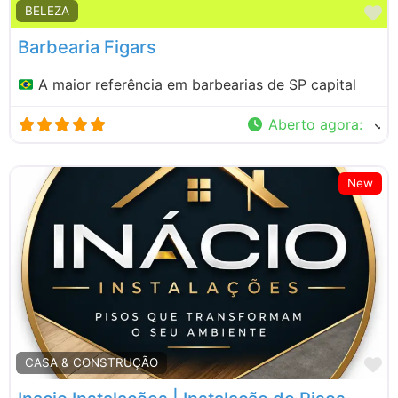
M
BELEZA
Barbearia Figars
A maior referência em barbearias de SP capital
Aberto agora
:
New
M
CASA & CONSTRUÇÃO