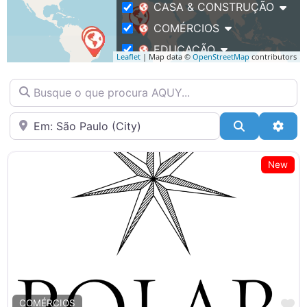
CASA & CONSTRUÇÃO
COMÉRCIOS
EDUCAÇÃO
Leaflet
| Map data ©
OpenStreetMap
contributors
EVENTOS
Busque o que procura AQUY…
FITNESS / BEM-ESTAR
IMÓVEIS
Bairro
Pesquisar
Adva
SAÚDE
SERVIÇOS
New
TECNOLOGIA
TRANSPORTE & LOGÍSTICA
M
COMÉRCIOS