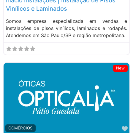
Inacio Instalações | Instalação de Pisos
Vinílicos e Laminados
Somos empresa especializada em vendas e
instalações de pisos vinílicos, laminados e rodapés.
Atendemos em São Paulo/SP e região metropolitana.
New
M
COMÉRCIOS