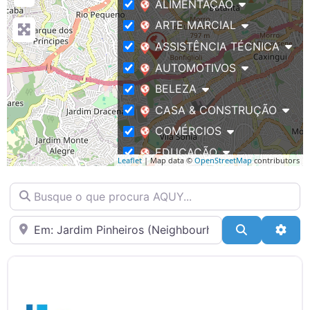
ALIMENTAÇÃO
ARTE MARCIAL
ASSISTÊNCIA TÉCNICA
AUTOMOTIVOS
BELEZA
CASA & CONSTRUÇÃO
COMÉRCIOS
EDUCAÇÃO
Leaflet
| Map data ©
OpenStreetMap
contributors
EVENTOS
Busque o que procura AQUY…
FITNESS / BEM-ESTAR
IMÓVEIS
Bairro
Pesquisar
Adva
SAÚDE
SERVIÇOS
TECNOLOGIA
TRANSPORTE & LOGÍSTICA