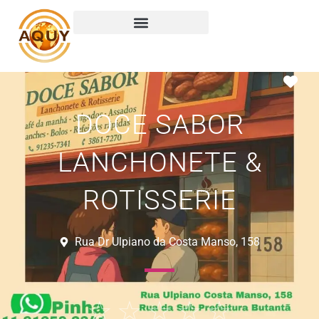
Ma
DOCE SABOR
LANCHONETE &
ROTISSERIE
Rua Dr Ulpiano da Costa Manso, 158
☆
☆
☆
☆
☆