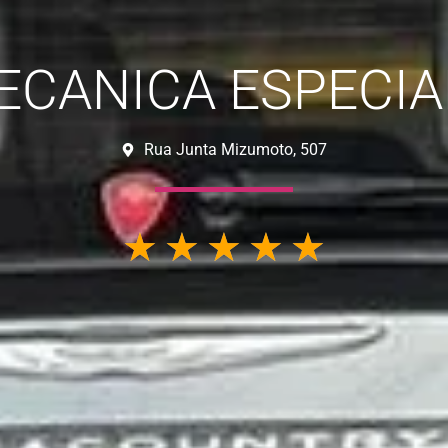
ECANICA ESPECIA
Rua Junta Mizumoto, 507
☆
☆
☆
☆
☆