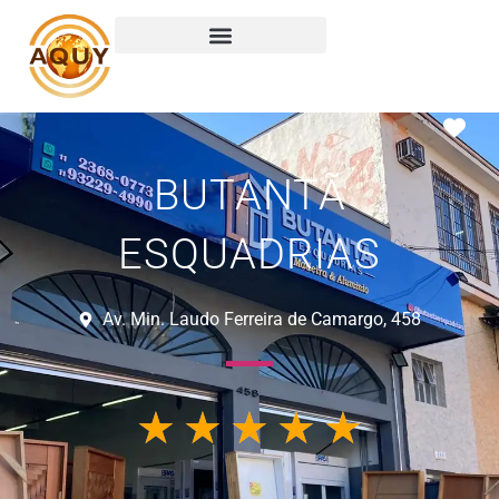
Ma
BUTANTÃ
ESQUADRIAS
Av. Min. Laudo Ferreira de Camargo, 458
☆
☆
☆
☆
☆