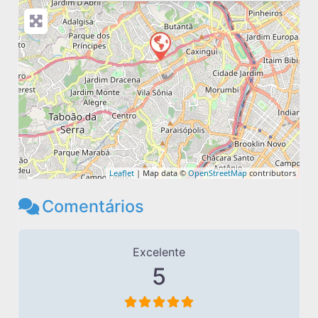
Leaflet
| Map data ©
OpenStreetMap
contributors
Comentários
1 avaliação
em
“Butantã Esquadrias”
Excelente
5