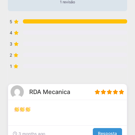
1 revisão
5
4
3
2
1
RDA Mecanica
Resposta
3 months ago