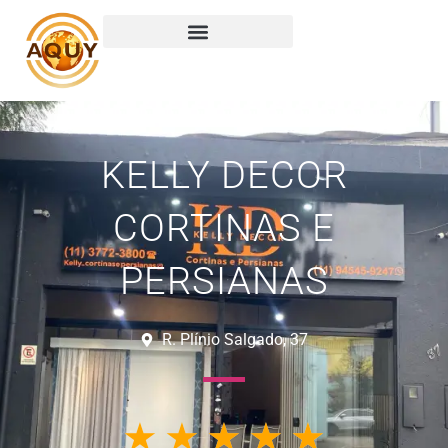
Ma
KELLY DECOR
CORTINAS E
PERSIANAS
R. Plínio Salgado, 37
☆
☆
☆
☆
☆