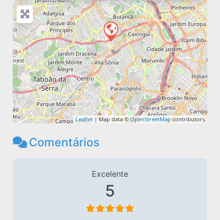
Leaflet
| Map data ©
OpenStreetMap
contributors
Comentários
2 avaliações
em
“Kelly Decor Cortinas
Excelente
5