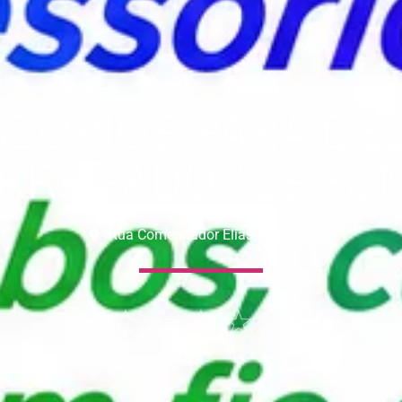
SSÓRIOS PARA C
RREGADORES FO
Rua Comendador Elias Assi, 570
☆
☆
☆
☆
☆