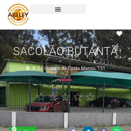
Ma
SACOLÃO BUTANTÃ
R. Dr. Ulpiano da Costa Manso, 151
☆
☆
☆
☆
☆