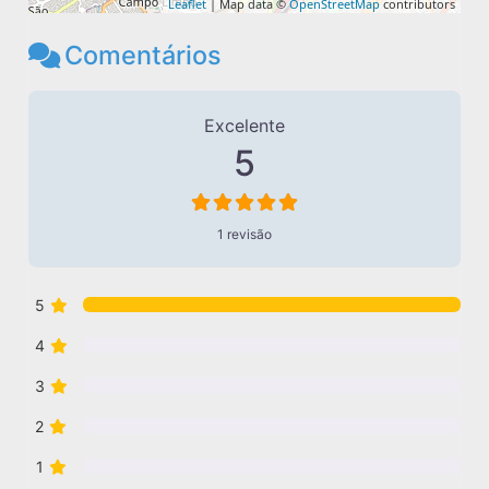
Leaflet
| Map data ©
OpenStreetMap
contributors
Comentários
1 avaliação
em
“Phoenix utilidades”
Excelente
5
1 revisão
5
4
3
2
1