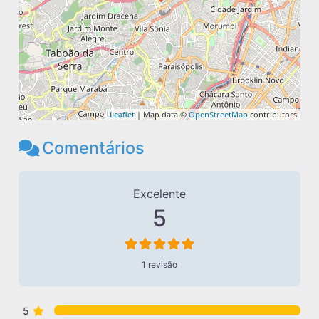
Leaflet
| Map data ©
OpenStreetMap
contributors
Comentários
1 avaliação
em
“PINK MIAMI”
Excelente
5
1 revisão
5