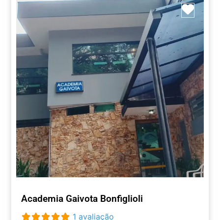
Marca
Academia Gaivota Bonfiglioli
1 avaliação