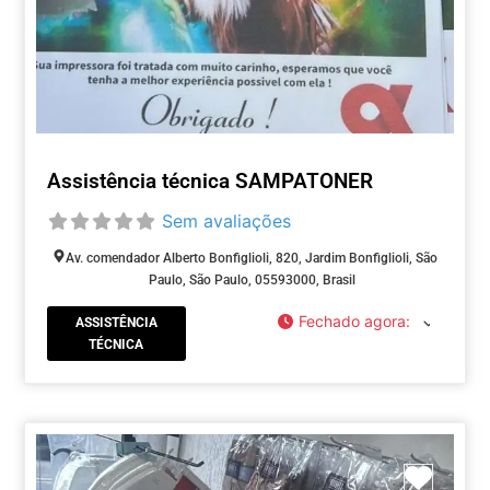
Assistência técnica SAMPATONER
Sem avaliações
Av. comendador Alberto Bonfiglioli, 820, Jardim Bonfiglioli, São
Paulo, São Paulo, 05593000, Brasil
Fechado agora
:
ASSISTÊNCIA
TÉCNICA
Marca