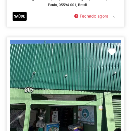
Paulo, 05594-001, Brasil
Fechado agora
:
SAÚDE
Marca