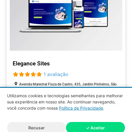
Elegance Sites
1 avaliação
Avenida Marechal Fiuza de Castro, 435, Jardim Pinheiros, São
Paulo, São Paulo, 05596-900, Brasil
Utilizamos cookies e tecnologias semelhantes para melhorar
Closed today
:
sua experiência em nosso site. Ao continuar navegando,
TECNOLOGIA
você concorda com nossa
Política de Privacidade
.
Aquy 2026 © Todos os direitos
Recusar
✓ Aceitar
reservados.