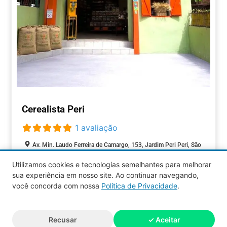
Cerealista Peri
1 avaliação
Av. Min. Laudo Ferreira de Camargo, 153, Jardim Peri Peri, São
Paulo, São Paulo, 05537-001, Brasil
Utilizamos cookies e tecnologias semelhantes para melhorar
Fechado agora
:
sua experiência em nosso site. Ao continuar navegando,
COMÉRCIOS
você concorda com nossa
Política de Privacidade
.
Aquy 2026 © Todos os direitos
Recusar
✓ Aceitar
reservados.