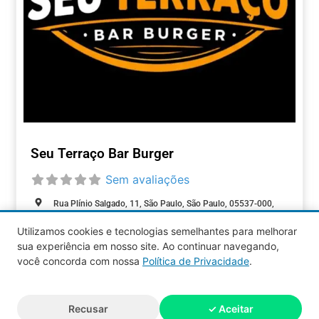
Seu Terraço Bar Burger
Sem avaliações
Rua Plínio Salgado, 11, São Paulo, São Paulo, 05537-000,
Brasil
Utilizamos cookies e tecnologias semelhantes para melhorar
Aberto agora
:
sua experiência em nosso site. Ao continuar navegando,
ALIMENTAÇÃO
você concorda com nossa
Política de Privacidade
.
Aquy 2026 © Todos os direitos
Recusar
✓ Aceitar
reservados.