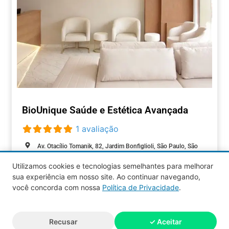
BioUnique Saúde e Estética Avançada
1 avaliação
Av. Otacílio Tomanik, 82, Jardim Bonfiglioli, São Paulo, São
Paulo, 05363-100, Brasil
Utilizamos cookies e tecnologias semelhantes para melhorar
Aberto agora
:
sua experiência em nosso site. Ao continuar navegando,
BELEZA
você concorda com nossa
Política de Privacidade
.
Aquy 2026 © Todos os direitos
Recusar
✓ Aceitar
reservados.