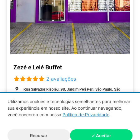
Zezé e Lelé Buffet
2 avaliações
Rua Salvador Risoléu, 98, Jardim Peri Peri, São Paulo, São
Paulo, 05537-000, Brasil
Utilizamos cookies e tecnologias semelhantes para melhorar
Fechado agora
:
sua experiência em nosso site. Ao continuar navegando,
EVENTOS
você concorda com nossa
Política de Privacidade
.
Aquy 2026 © Todos os direitos
Recusar
✓ Aceitar
reservados.