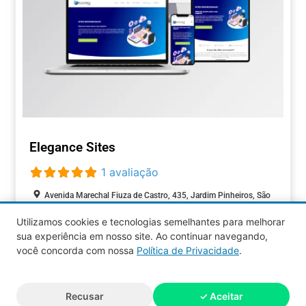
Elegance Sites
1 avaliação
Avenida Marechal Fiuza de Castro, 435, Jardim Pinheiros, São
Paulo, São Paulo, 05596-900, Brasil
Utilizamos cookies e tecnologias semelhantes para melhorar
Closed today
:
sua experiência em nosso site. Ao continuar navegando,
TECNOLOGIA
você concorda com nossa
Política de Privacidade
.
Aquy 2026 © Todos os direitos
Recusar
✓ Aceitar
reservados.