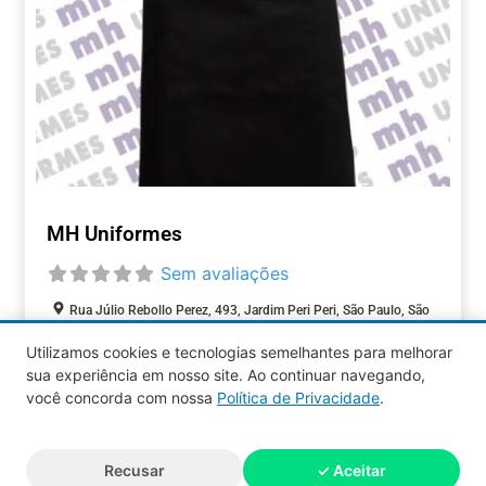
MH Uniformes
Sem avaliações
Rua Júlio Rebollo Perez, 493, Jardim Peri Peri, São Paulo, São
Paulo, 05537-000, Brasil
Utilizamos cookies e tecnologias semelhantes para melhorar
sua experiência em nosso site. Ao continuar navegando,
COMÉRCIOS
você concorda com nossa
Política de Privacidade
.
Aquy 2026 © Todos os direitos
Recusar
✓ Aceitar
reservados.