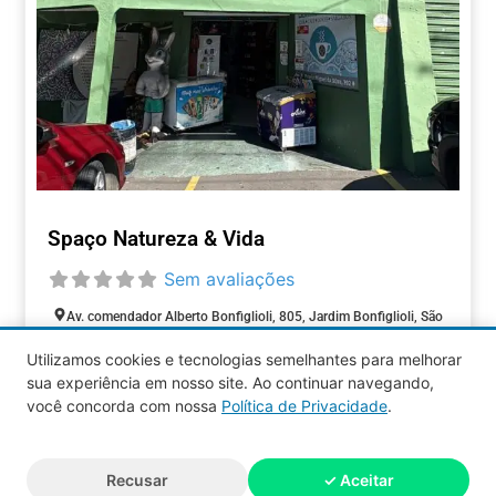
Spaço Natureza & Vida
Sem avaliações
Av. comendador Alberto Bonfiglioli, 805, Jardim Bonfiglioli, São
Paulo, São Paulo, 05593-000, Brasil
Utilizamos cookies e tecnologias semelhantes para melhorar
Aberto agora
:
sua experiência em nosso site. Ao continuar navegando,
COMÉRCIOS
você concorda com nossa
Política de Privacidade
.
Aquy 2026 © Todos os direitos
Recusar
✓ Aceitar
reservados.