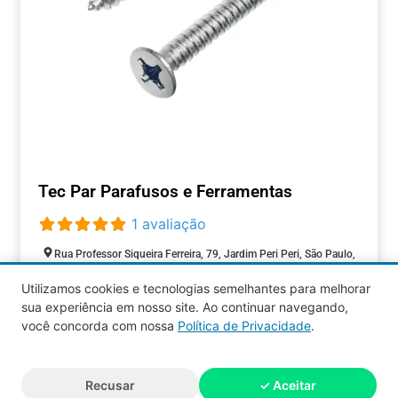
Tec Par Parafusos e Ferramentas
1 avaliação
Rua Professor Siqueira Ferreira, 79, Jardim Peri Peri, São Paulo,
São Paulo, 05537-000, Brasil
Utilizamos cookies e tecnologias semelhantes para melhorar
Closed today
:
sua experiência em nosso site. Ao continuar navegando,
COMÉRCIOS
você concorda com nossa
Política de Privacidade
.
Aquy 2026 © Todos os direitos
Recusar
✓ Aceitar
reservados.