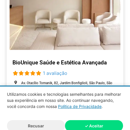
BioUnique Saúde e Estética Avançada
1 avaliação
Av. Otacílio Tomanik, 82, Jardim Bonfiglioli, São Paulo, São
Paulo, 05363-100, Brasil
Utilizamos cookies e tecnologias semelhantes para melhorar
Aberto agora
:
sua experiência em nosso site. Ao continuar navegando,
BELEZA
você concorda com nossa
Política de Privacidade
.
Aquy 2026 © Todos os direitos
Recusar
✓ Aceitar
reservados.