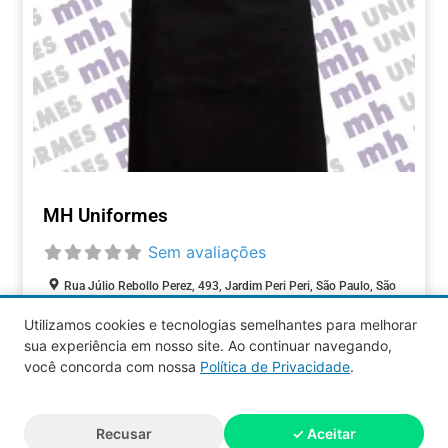
MH Uniformes
Sem avaliações
Rua Júlio Rebollo Perez, 493, Jardim Peri Peri, São Paulo, São
Paulo, 05537-000, Brasil
Utilizamos cookies e tecnologias semelhantes para melhorar
sua experiência em nosso site. Ao continuar navegando,
COMÉRCIOS
você concorda com nossa
Política de Privacidade
.
Aquy 2026 © Todos os direitos
Recusar
✓ Aceitar
reservados.