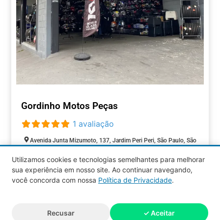
Gordinho Motos Peças
1 avaliação
Avenida Junta Mizumoto, 137, Jardim Peri Peri, São Paulo, São
Paulo, 05537-000, Brasil
Utilizamos cookies e tecnologias semelhantes para melhorar
Closed today
:
sua experiência em nosso site. Ao continuar navegando,
AUTOMOTIVOS
você concorda com nossa
Política de Privacidade
.
Aquy 2026 © Todos os direitos
Recusar
✓ Aceitar
reservados.