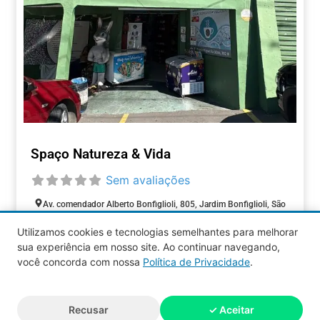
Spaço Natureza & Vida
Sem avaliações
Av. comendador Alberto Bonfiglioli, 805, Jardim Bonfiglioli, São
Paulo, São Paulo, 05593-000, Brasil
Utilizamos cookies e tecnologias semelhantes para melhorar
Aberto agora
:
sua experiência em nosso site. Ao continuar navegando,
COMÉRCIOS
você concorda com nossa
Política de Privacidade
.
Aquy 2026 © Todos os direitos
Recusar
✓ Aceitar
reservados.