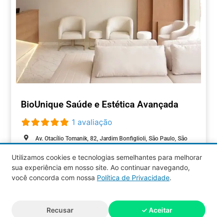
BioUnique Saúde e Estética Avançada
1 avaliação
Av. Otacílio Tomanik, 82, Jardim Bonfiglioli, São Paulo, São
Paulo, 05363-100, Brasil
Utilizamos cookies e tecnologias semelhantes para melhorar
Aberto agora
:
sua experiência em nosso site. Ao continuar navegando,
BELEZA
você concorda com nossa
Política de Privacidade
.
Aquy 2026 © Todos os direitos
Recusar
✓ Aceitar
reservados.