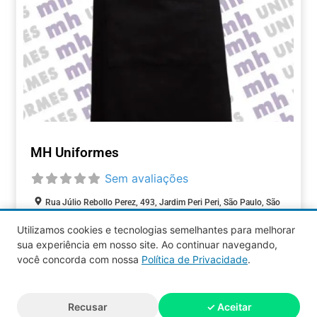
MH Uniformes
Sem avaliações
Rua Júlio Rebollo Perez, 493, Jardim Peri Peri, São Paulo, São
Paulo, 05537-000, Brasil
Utilizamos cookies e tecnologias semelhantes para melhorar
sua experiência em nosso site. Ao continuar navegando,
COMÉRCIOS
você concorda com nossa
Política de Privacidade
.
Aquy 2026 © Todos os direitos
Recusar
✓ Aceitar
reservados.