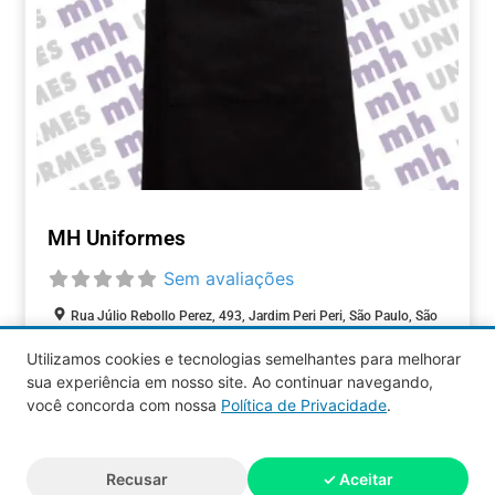
MH Uniformes
Sem avaliações
Rua Júlio Rebollo Perez, 493, Jardim Peri Peri, São Paulo, São
Paulo, 05537-000, Brasil
Utilizamos cookies e tecnologias semelhantes para melhorar
sua experiência em nosso site. Ao continuar navegando,
COMÉRCIOS
você concorda com nossa
Política de Privacidade
.
Aquy 2026 © Todos os direitos
Recusar
✓ Aceitar
reservados.