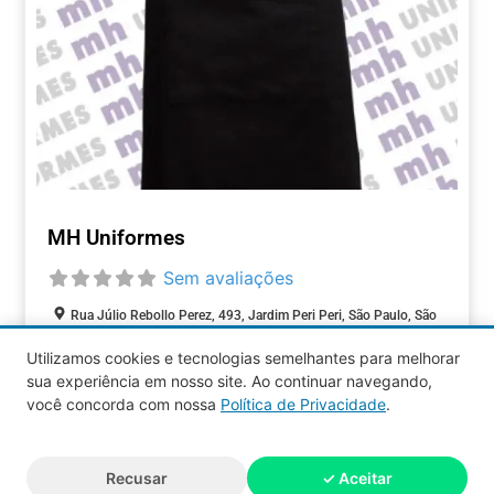
MH Uniformes
Sem avaliações
Rua Júlio Rebollo Perez, 493, Jardim Peri Peri, São Paulo, São
Paulo, 05537-000, Brasil
Utilizamos cookies e tecnologias semelhantes para melhorar
sua experiência em nosso site. Ao continuar navegando,
COMÉRCIOS
você concorda com nossa
Política de Privacidade
.
Aquy 2026 © Todos os direitos
Recusar
✓ Aceitar
reservados.