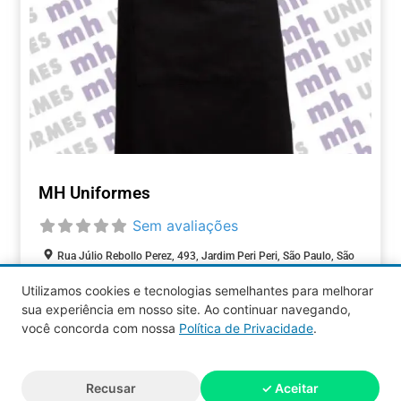
MH Uniformes
Sem avaliações
Rua Júlio Rebollo Perez, 493, Jardim Peri Peri, São Paulo, São
Paulo, 05537-000, Brasil
Utilizamos cookies e tecnologias semelhantes para melhorar
sua experiência em nosso site. Ao continuar navegando,
COMÉRCIOS
você concorda com nossa
Política de Privacidade
.
Aquy 2026 © Todos os direitos
Recusar
✓ Aceitar
reservados.