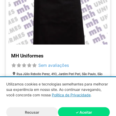
MH Uniformes
Sem avaliações
Rua Júlio Rebollo Perez, 493, Jardim Peri Peri, São Paulo, São
Paulo, 05537-000, Brasil
Utilizamos cookies e tecnologias semelhantes para melhorar
sua experiência em nosso site. Ao continuar navegando,
COMÉRCIOS
você concorda com nossa
Política de Privacidade
.
Aquy 2026 © Todos os direitos
Recusar
✓ Aceitar
reservados.