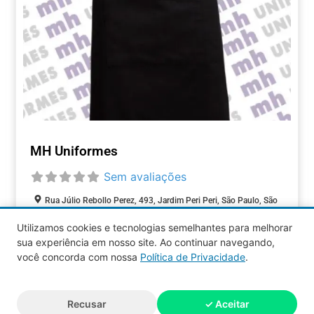
MH Uniformes
Sem avaliações
Rua Júlio Rebollo Perez, 493, Jardim Peri Peri, São Paulo, São
Paulo, 05537-000, Brasil
Utilizamos cookies e tecnologias semelhantes para melhorar
sua experiência em nosso site. Ao continuar navegando,
COMÉRCIOS
você concorda com nossa
Política de Privacidade
.
Aquy 2026 © Todos os direitos
Recusar
✓ Aceitar
reservados.