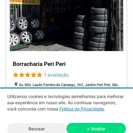
Borracharia Peri Peri
1 avaliação
Av. Min. Laudo Ferreira de Camargo, 363, Jardim Peri Peri, São
Paulo, São Paulo, 05513-400, Brasil
Utilizamos cookies e tecnologias semelhantes para melhorar
Aberto agora
:
sua experiência em nosso site. Ao continuar navegando,
AUTOMOTIVOS
você concorda com nossa
Política de Privacidade
.
Aquy 2026 © Todos os direitos
Recusar
✓ Aceitar
reservados.