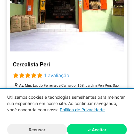
Cerealista Peri
1 avaliação
Av. Min. Laudo Ferreira de Camargo, 153, Jardim Peri Peri, São
Paulo, São Paulo, 05537-001, Brasil
Utilizamos cookies e tecnologias semelhantes para melhorar
Aberto agora
:
sua experiência em nosso site. Ao continuar navegando,
COMÉRCIOS
você concorda com nossa
Política de Privacidade
.
Aquy 2026 © Todos os direitos
Recusar
✓ Aceitar
reservados.