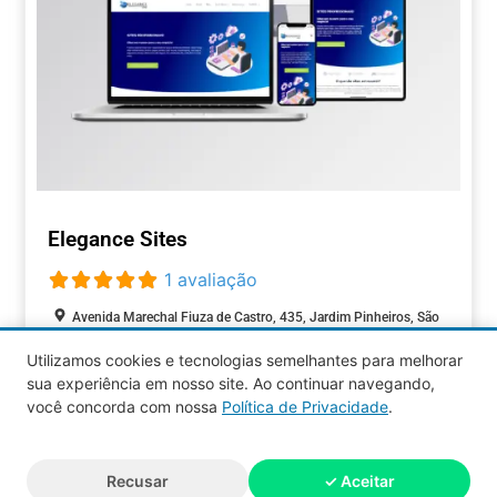
Elegance Sites
1 avaliação
Avenida Marechal Fiuza de Castro, 435, Jardim Pinheiros, São
Paulo, São Paulo, 05596-900, Brasil
Utilizamos cookies e tecnologias semelhantes para melhorar
Fechado agora
:
sua experiência em nosso site. Ao continuar navegando,
TECNOLOGIA
você concorda com nossa
Política de Privacidade
.
Aquy 2026 © Todos os direitos
Recusar
✓ Aceitar
reservados.