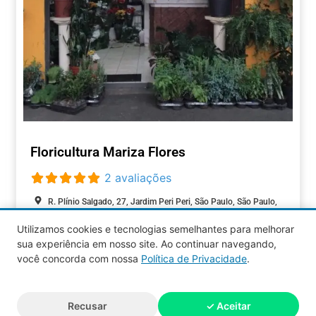
Floricultura Mariza Flores
2 avaliações
R. Plínio Salgado, 27, Jardim Peri Peri, São Paulo, São Paulo,
05537-080, Brasil
Utilizamos cookies e tecnologias semelhantes para melhorar
Fechado agora
:
sua experiência em nosso site. Ao continuar navegando,
COMÉRCIOS
você concorda com nossa
Política de Privacidade
.
Aquy 2026 © Todos os direitos
Recusar
✓ Aceitar
reservados.