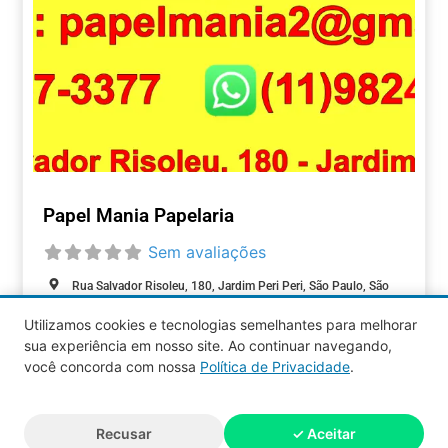
Papel Mania Papelaria
Sem avaliações
Rua Salvador Risoleu, 180, Jardim Peri Peri, São Paulo, São
Paulo, 05536-020, Brasil
Utilizamos cookies e tecnologias semelhantes para melhorar
Fechado agora
:
sua experiência em nosso site. Ao continuar navegando,
COMÉRCIOS
você concorda com nossa
Política de Privacidade
.
Aquy 2026 © Todos os direitos
Recusar
✓ Aceitar
reservados.