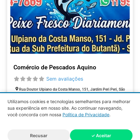
Comércio de Pescados Aquino
Sem avaliações
Rua Doutor Ulpiano da Costa Manso, 151, Jardim Peri Peri, São
Paulo, São Paulo, 05537-000, Brasil
Utilizamos cookies e tecnologias semelhantes para melhorar
Fechado agora
:
sua experiência em nosso site. Ao continuar navegando,
COMÉRCIOS
você concorda com nossa
Política de Privacidade
.
Aquy 2026 © Todos os direitos
Recusar
✓ Aceitar
reservados.