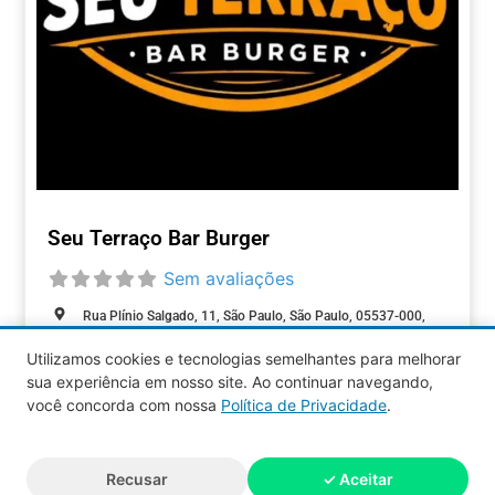
Seu Terraço Bar Burger
Sem avaliações
Rua Plínio Salgado, 11, São Paulo, São Paulo, 05537-000,
Brasil
Utilizamos cookies e tecnologias semelhantes para melhorar
Aberto agora
:
sua experiência em nosso site. Ao continuar navegando,
ALIMENTAÇÃO
você concorda com nossa
Política de Privacidade
.
Aquy 2026 © Todos os direitos
Recusar
✓ Aceitar
reservados.