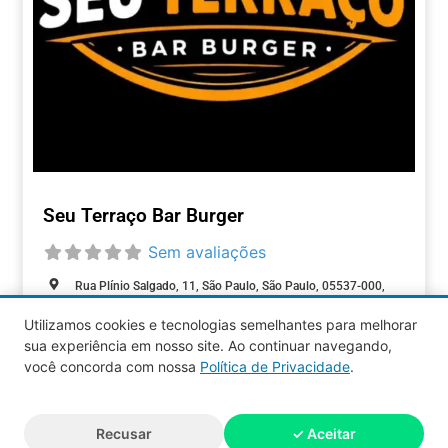
Seu Terraço Bar Burger
Sem avaliações
Rua Plínio Salgado, 11, São Paulo, São Paulo, 05537-000,
Brasil
Utilizamos cookies e tecnologias semelhantes para melhorar
Closed today
:
sua experiência em nosso site. Ao continuar navegando,
ALIMENTAÇÃO
você concorda com nossa
Política de Privacidade
.
Aquy 2026 © Todos os direitos
Recusar
✓ Aceitar
reservados.