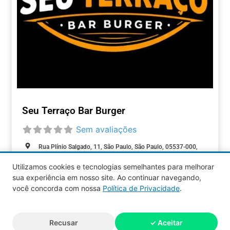
Seu Terraço Bar Burger
Sem avaliações
Rua Plínio Salgado, 11, São Paulo, São Paulo, 05537-000,
Brasil
Utilizamos cookies e tecnologias semelhantes para melhorar
Fechado agora
:
sua experiência em nosso site. Ao continuar navegando,
ALIMENTAÇÃO
você concorda com nossa
Política de Privacidade
.
Aquy 2026 © Todos os direitos
Recusar
✓ Aceitar
reservados.