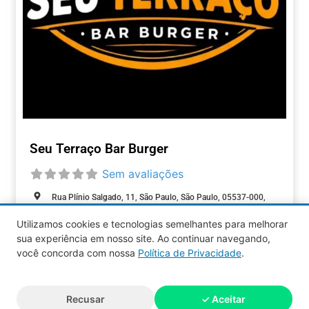
Seu Terraço Bar Burger
Sem avaliações
Rua Plínio Salgado, 11, São Paulo, São Paulo, 05537-000,
Brasil
Utilizamos cookies e tecnologias semelhantes para melhorar
Aberto agora
:
sua experiência em nosso site. Ao continuar navegando,
ALIMENTAÇÃO
você concorda com nossa
Política de Privacidade
.
Aquy 2026 © Todos os direitos
Recusar
✓ Aceitar
reservados.