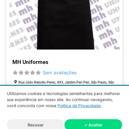
MH Uniformes
Sem avaliações
Rua Júlio Rebollo Perez, 493, Jardim Peri Peri, São Paulo, São
Paulo, 05537-000, Brasil
Utilizamos cookies e tecnologias semelhantes para melhorar
sua experiência em nosso site. Ao continuar navegando,
COMÉRCIOS
você concorda com nossa
Política de Privacidade
.
Aquy 2026 © Todos os direitos
Recusar
✓ Aceitar
reservados.