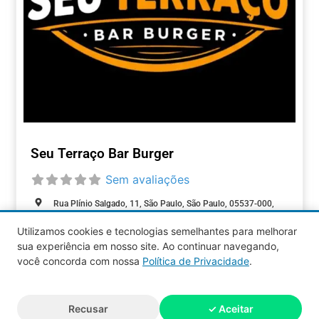
Seu Terraço Bar Burger
Sem avaliações
Rua Plínio Salgado, 11, São Paulo, São Paulo, 05537-000,
Brasil
Utilizamos cookies e tecnologias semelhantes para melhorar
Closed today
:
sua experiência em nosso site. Ao continuar navegando,
ALIMENTAÇÃO
você concorda com nossa
Política de Privacidade
.
Aquy 2026 © Todos os direitos
Recusar
✓ Aceitar
reservados.