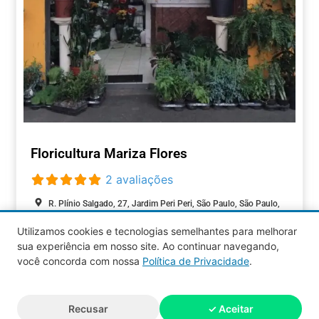
Floricultura Mariza Flores
2 avaliações
R. Plínio Salgado, 27, Jardim Peri Peri, São Paulo, São Paulo,
05537-080, Brasil
Utilizamos cookies e tecnologias semelhantes para melhorar
Fechado agora
:
sua experiência em nosso site. Ao continuar navegando,
COMÉRCIOS
você concorda com nossa
Política de Privacidade
.
Aquy 2026 © Todos os direitos
Recusar
✓ Aceitar
reservados.