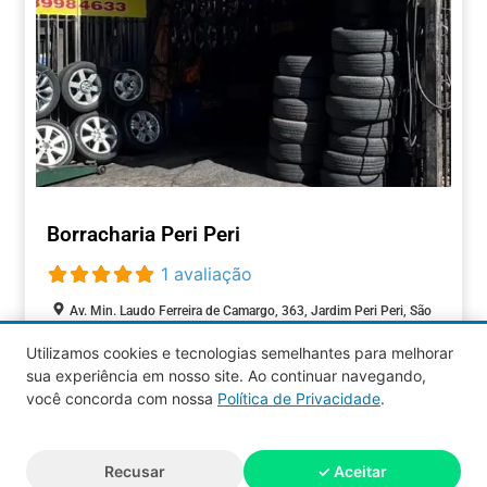
Borracharia Peri Peri
1 avaliação
Av. Min. Laudo Ferreira de Camargo, 363, Jardim Peri Peri, São
Paulo, São Paulo, 05513-400, Brasil
Utilizamos cookies e tecnologias semelhantes para melhorar
Fechado agora
:
sua experiência em nosso site. Ao continuar navegando,
AUTOMOTIVOS
você concorda com nossa
Política de Privacidade
.
Aquy 2026 © Todos os direitos
Recusar
✓ Aceitar
reservados.