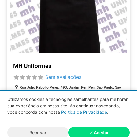
MH Uniformes
Sem avaliações
Rua Júlio Rebollo Perez, 493, Jardim Peri Peri, São Paulo, São
Paulo, 05537-000, Brasil
Utilizamos cookies e tecnologias semelhantes para melhorar
sua experiência em nosso site. Ao continuar navegando,
COMÉRCIOS
você concorda com nossa
Política de Privacidade
.
Aquy 2026 © Todos os direitos
Recusar
✓ Aceitar
reservados.