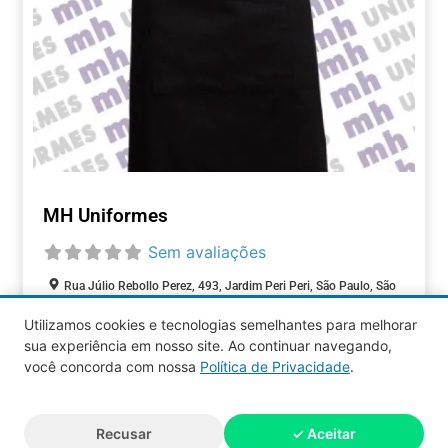
MH Uniformes
Sem avaliações
Rua Júlio Rebollo Perez, 493, Jardim Peri Peri, São Paulo, São
Paulo, 05537-000, Brasil
Utilizamos cookies e tecnologias semelhantes para melhorar
sua experiência em nosso site. Ao continuar navegando,
COMÉRCIOS
você concorda com nossa
Política de Privacidade
.
Aquy 2026 © Todos os direitos
Recusar
✓ Aceitar
reservados.