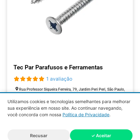
Tec Par Parafusos e Ferramentas
1 avaliação
Rua Professor Siqueira Ferreira, 79, Jardim Peri Peri, São Paulo,
São Paulo, 05537-000, Brasil
Utilizamos cookies e tecnologias semelhantes para melhorar
Fechado agora
:
sua experiência em nosso site. Ao continuar navegando,
COMÉRCIOS
você concorda com nossa
Política de Privacidade
.
Aquy 2026 © Todos os direitos
Recusar
✓ Aceitar
reservados.