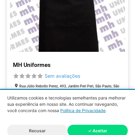
MH Uniformes
Sem avaliações
Rua Júlio Rebollo Perez, 493, Jardim Peri Peri, São Paulo, São
Paulo, 05537-000, Brasil
Utilizamos cookies e tecnologias semelhantes para melhorar
sua experiência em nosso site. Ao continuar navegando,
COMÉRCIOS
você concorda com nossa
Política de Privacidade
.
Aquy 2026 © Todos os direitos
Recusar
✓ Aceitar
reservados.