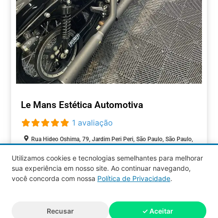
Le Mans Estética Automotiva
1 avaliação
Rua Hideo Oshima, 79, Jardim Peri Peri, São Paulo, São Paulo,
05593-090, Brasil
Utilizamos cookies e tecnologias semelhantes para melhorar
Closed today
:
sua experiência em nosso site. Ao continuar navegando,
AUTOMOTIVOS
você concorda com nossa
Política de Privacidade
.
Aquy 2026 © Todos os direitos
Recusar
✓ Aceitar
reservados.